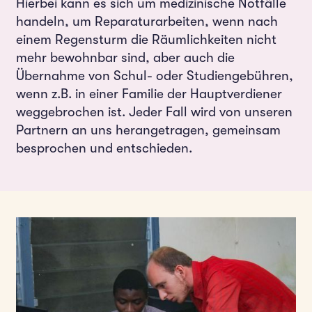
Hierbei kann es sich um medizinische Notfälle
handeln, um Reparaturarbeiten, wenn nach
einem Regensturm die Räumlichkeiten nicht
mehr bewohnbar sind, aber auch die
Übernahme von Schul- oder Studiengebühren,
wenn z.B. in einer Familie der Hauptverdiener
weggebrochen ist. Jeder Fall wird von unseren
Partnern an uns herangetragen, gemeinsam
besprochen und entschieden.
Weitere Partner
Weitere Kooperationen
Im Rahmen unseres weltwärts
Freiwilligendienstes kooperieren wir mit
weiteren ghanaischen Partnern und haben
weltwärts Einsatzplätze im ZongoVation Hub,